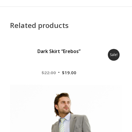
Related products
5.00
Dark Skirt “Erebos”
Sale!
Original
Current
$
22.00
$
19.00
price
price
was:
is:
$22.00.
$19.00.